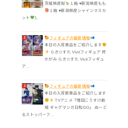
茨城県産梨
１箱 ♥︎新潟県産もも
１箱 ♥︎新潟県産シャインマスカ
ット
1...
フィギュアの最新情報
本日の入荷景品をご紹介します
らき☆すた Vivitフィギュア 柊
かがみ らき☆すた Vivitフィギュ
ア...
フィギュアの最新情報
本日の入荷新景品をご紹介します
TVアニメ『増田こうすけ劇
場 ギャグマンガ日和GO』 ぬーど
るストッパーフ...