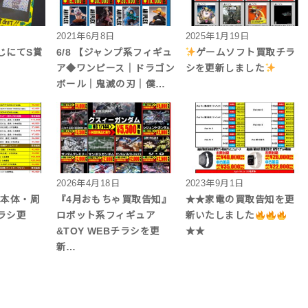
2021年6月8日
2025年1月19日
じにてS賞
6/8 【ジャンプ系フィギュ
ゲームソフト買取チラ
ア◆ワンピース｜ドラゴン
シを更新しました
ボール｜鬼滅の刃｜僕…
2026年4月18日
2023年9月1日
機本体・周
『4月おもちゃ買取告知』
★★家電の買取告知を更
ラシ更
ロボット系フィギュア
新いたしました
&TOY WEBチラシを更
★★
新…