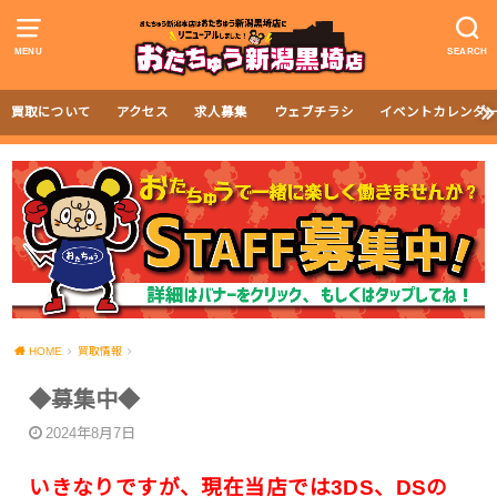
MENU
SEARCH
買取について
アクセス
求人募集
ウェブチラシ
イベントカレンダ
HOME
買取情報
◆募集中◆
2024年8月7日
いきなりですが、現在当店では3DS、DSの