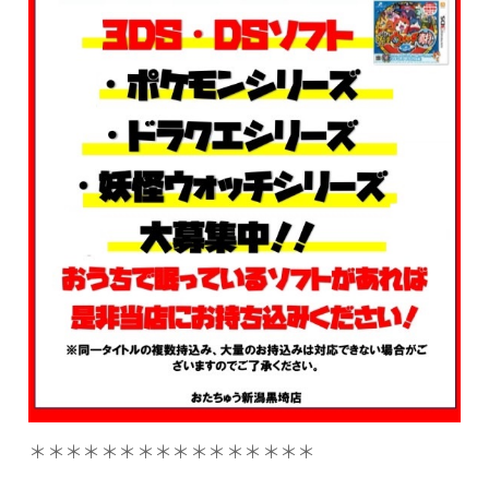
＊＊＊＊＊＊＊＊＊＊＊＊＊＊＊＊