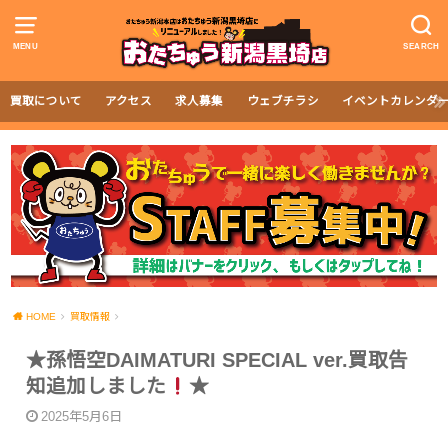
MENU
SEARCH
買取について
アクセス
求人募集
ウェブチラシ
イベントカレンダ
HOME
買取情報
★孫悟空DAIMATURI SPECIAL ver.買取告
知追加しました
★
2025年5月6日