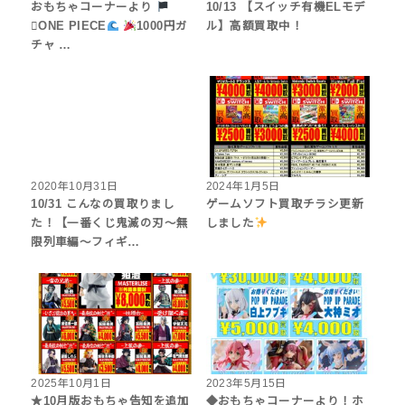
おもちゃコーナーより
10/13 【スイッチ有機ELモデ
‍☠ONE PIECE
1000円ガ
ル】高額買取中！
チャ …
2020年10月31日
2024年1月5日
10/31 こんなの買取りまし
ゲームソフト買取チラシ更新
た！【一番くじ鬼滅の刃〜無
しました
限列車編〜フィギ…
2025年10月1日
2023年5月15日
★10月版おもちゃ告知を追加
◆おもちゃコーナーより！ホ