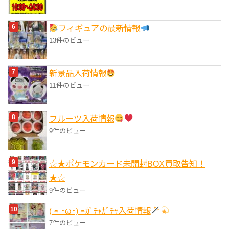
フィギュアの最新情報
13件のビュー
‎新景品入荷情報
11件のビュー
フルーツ入荷情報
9件のビュー
☆★ポケモンカード未開封BOX買取告知！
★☆
9件のビュー
( ◓ ･ω･) ◓ｶﾞﾁｬｶﾞﾁｬ入荷情報
7件のビュー