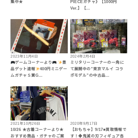
集中★
PIECEガチャ》【1000円
Ver.】【…
2023年11月4日
2024年2月4日
ゲームコーナーより
景
ミリタリーコーナーの一角に
品ゲット速報
400円ミニゲー
て展開中の”東京マルイ コラ
ムガチャＳ賞G…
ボモデル”の中古品…
2021年10月26日
2020年9月17日
10/26 ★古着コーナーより★
【おもちゃ】9/17■買取情報で
おすすめ商品・ガチャのご案
す！◆鬼滅の刃フィギュア各