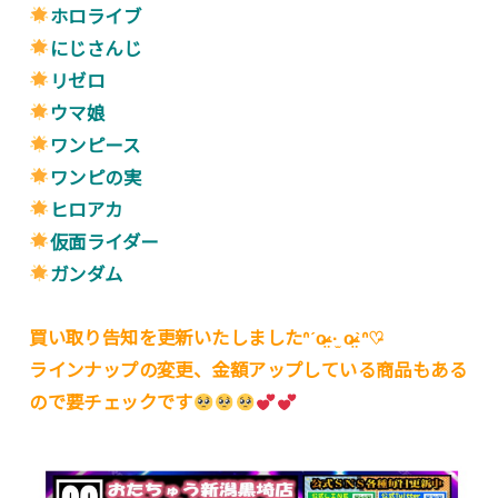
ホロライブ
にじさんじ
リゼロ
ウマ娘
ワンピース
ワンピの実
ヒロアカ
仮面ライダー
ガンダム
買い取り告知を更新いたしましたᐢˊo̴̶̷̤ ·̫ o̴̶̷̤ˋᐢ♡̵
ラインナップの変更、金額アップしている商品もある
ので要チェックです