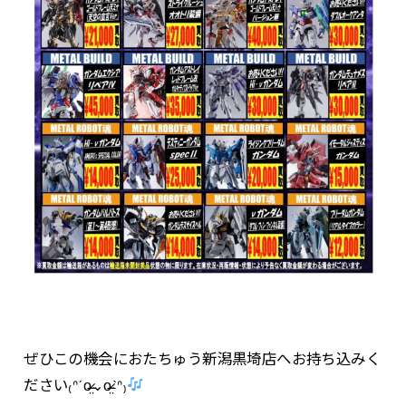
ぜひこの機会におたちゅう新潟黒埼店へお持ち込みく
ださい₍ᐢˊo̴̶̷̤⌄o̴̶̷̤ˋᐢ₎