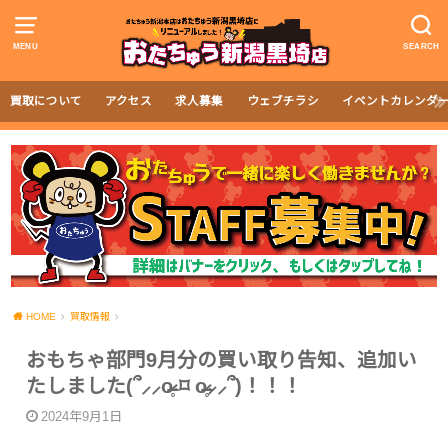
MENU
SEARCH
買取について
アクセス
求人募集
ウェブチラシ
イベントカレンダ
HOME
買取情報
おもちゃ部門9月分の買い取り告知、追加い
たしました(՞⸝⸝o̴̶̷̥ ⌑ o̴̶̷̥⸝⸝՞)！！！
2024年9月1日