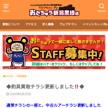
MENU
SEARCH
買取について
アクセス
求人募集
ウェブチラシ
イベントカレンダ
HOME
買取情報
◆釣具買取チラシ更新しました
◆
2024年6月20日
通常チラシの一部と、中古ルアーチラシ更新しました