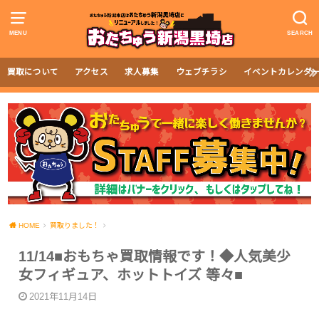
MENU
SEARCH
買取について
アクセス
求人募集
ウェブチラシ
イベントカレンダ
HOME
買取りました！
11/14■おもちゃ買取情報です！◆人気美少
女フィギュア、ホットトイズ 等々■
2021年11月14日