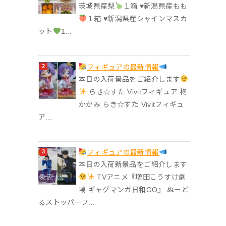
茨城県産梨
１箱 ♥︎新潟県産もも
１箱 ♥︎新潟県産シャインマスカ
ット
1...
フィギュアの最新情報
本日の入荷景品をご紹介します
らき☆すた Vivitフィギュア 柊
かがみ らき☆すた Vivitフィギュ
ア...
フィギュアの最新情報
本日の入荷新景品をご紹介します
TVアニメ『増田こうすけ劇
場 ギャグマンガ日和GO』 ぬーど
るストッパーフ...