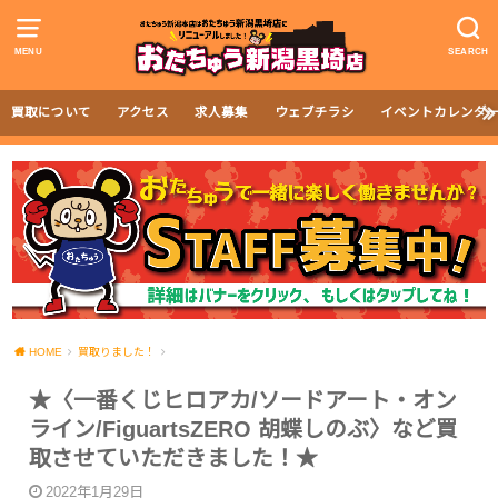
MENU
SEARCH
買取について
アクセス
求人募集
ウェブチラシ
イベントカレンダ
HOME
買取りました！
★〈一番くじヒロアカ/ソードアート・オン
ライン/FiguartsZERO 胡蝶しのぶ〉など買
取させていただきました！★
2022年1月29日