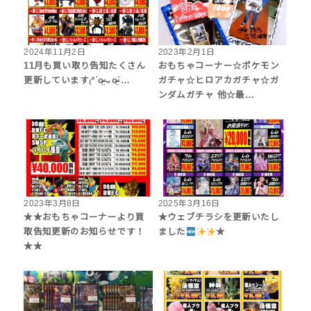
2024年11月2日
2023年2月1日
11月も買い取り告知たくさん
おもちゃコーナー☆ポケモン
更新しています₍ᐢˊo̴̶̷̤⌄o̴̶̷̤ˋ…
ガチャ☆ヒロアカガチャ☆ガ
ンダムガチャ 他☆最…
2023年3月8日
2025年3月16日
★★おもちゃコーナーより買
★ウェブチラシを更新いたし
取告知更新のお知らせです！
ました
★
★★