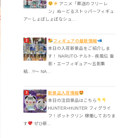
アニメ「葬送のフリーレ
ン」ぬーどるストッパーフィギュ
アーしょぼしょぼなシュ...
フィギュアの最新情報
本日の入荷新景品をご紹介しま
す！ NARUTO-ナルト- 疾風伝 雷
影・エーフィギュア～五影集
結…!!～ NA...
‎新景品入荷情報
本日の注目景品はこちら
HUNTER×HUNTER フィグライ
フ！ポットクリン 稼働しておりま
す
ぜひ新...