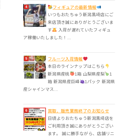
フィギュアの最新情報
いつもおたちゅう新潟黒埼店にご
来店頂き誠にありがとうございま
す
入荷が遅れていたフィギュ
ア稼働いたしました！...
フルーツ入荷情報
本日のラインナップはこちら
新潟県産桃
1箱 山梨県産梨
1
箱 新潟県産巨峰
1パック 新潟県
産シャインマス...
買取、販売業務終了のお知らせ
日頃よりおたちゅう新潟黒埼店を
ご利用頂き誠にありがとうござい
ます。 誠に勝手ながら、店舗リニ