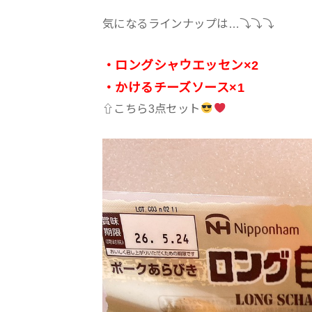
気になるラインナップは…⤵︎⤵︎⤵︎
・ロングシャウエッセン×2
・かけるチーズソース×1
⇧こちら3点セット