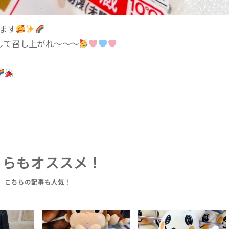
ります
して召し上がれ〜〜〜
ちらもオススメ！