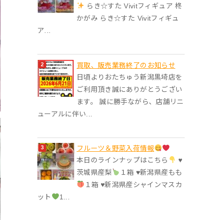
らき☆すた Vivitフィギュア 柊
かがみ らき☆すた Vivitフィギュ
ア...
買取、販売業務終了のお知らせ
日頃よりおたちゅう新潟黒埼店を
ご利用頂き誠にありがとうござい
ます。 誠に勝手ながら、店舗リニ
ューアルに伴い...
フルーツ＆野菜入荷情報
本日のラインナップはこちら
♥︎
茨城県産梨
１箱 ♥︎新潟県産もも
１箱 ♥︎新潟県産シャインマスカ
ット
1...