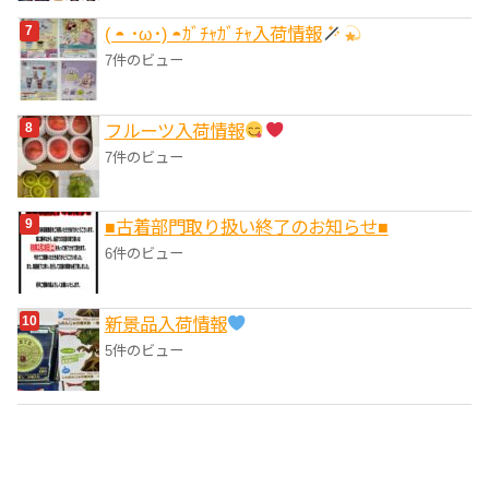
( ◓ ･ω･) ◓ｶﾞﾁｬｶﾞﾁｬ入荷情報
7件のビュー
フルーツ入荷情報
7件のビュー
■‎古着部門取り扱い終了のお知らせ■
6件のビュー
‎新景品入荷情報
5件のビュー