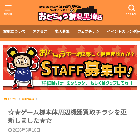
MENU
SEARCH
買取について
アクセス
求人募集
ウェブチラシ
イベントカレンダ
HOME
買取情報
☆★ゲーム機本体周辺機器買取チラシを更
新しました★☆
2026年5月10日