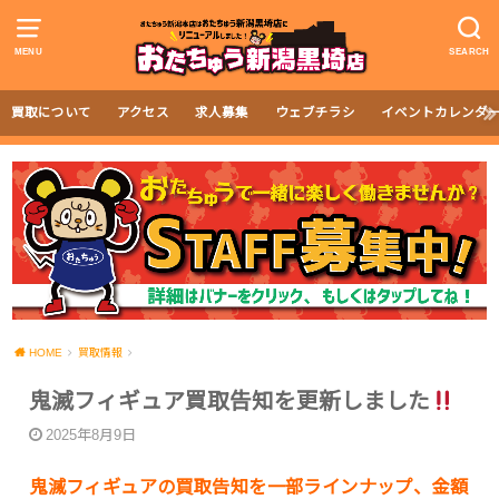
MENU
SEARCH
買取について
アクセス
求人募集
ウェブチラシ
イベントカレンダ
HOME
買取情報
鬼滅フィギュア買取告知を更新しました
2025年8月9日
鬼滅フィギュアの買取告知を一部ラインナップ、金額