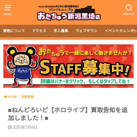
MENU
SEARCH
買取について
アクセス
求人募集
ウェブチラシ
イベントカレンダ
HOME
買取情報
■ねんどろいど【ホロライブ】買取告知を追
加しました！■
2025年7月6日