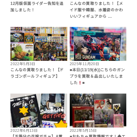
12月版仮面ライダー告知を追
こんなの買取りました！【メ
加しました！
イド服や韓服、水着姿のかわ
いいフィギュアから …
2022年5月3日
2025年11月20日
こんなの買取りました！【ド
■本日(11/19(水))こちらのガン
ラゴンボールフィギュア】
プラを買取＆品出しいたしま
した
■
2022年6月13日
2022年5月15日
【五等分の花嫁ガチャ】A賞
■おもちゃ買取情報です！◆エ