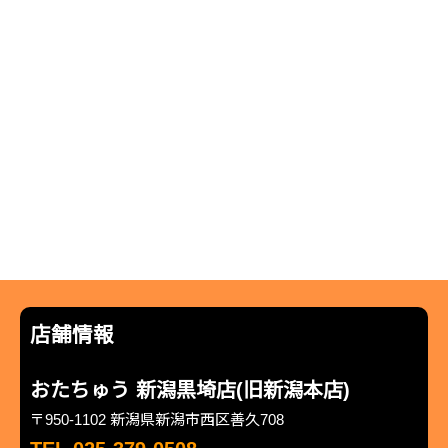
店舗情報
おたちゅう 新潟黒埼店(旧新潟本店)
〒950-1102 新潟県新潟市西区善久708