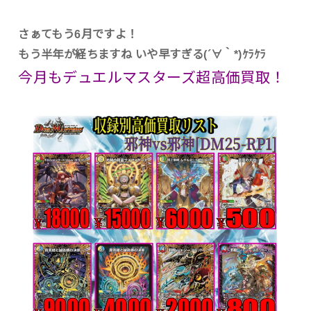
さぁてもう6月ですよ！
もう半年が経ちますね いや早すぎる(´∀｀*)ｹﾗｹﾗ
今月もデュエルマスターズ超高価買取！