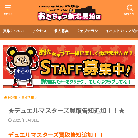
MENU
SEARCH
買取について
アクセス
求人募集
ウェブチラシ
イベントカレンダ
HOME
買取情報
★デュエルマスターズ買取告知追加！！★
2025年5月31日
デュエルマスターズ買取告知追加！！