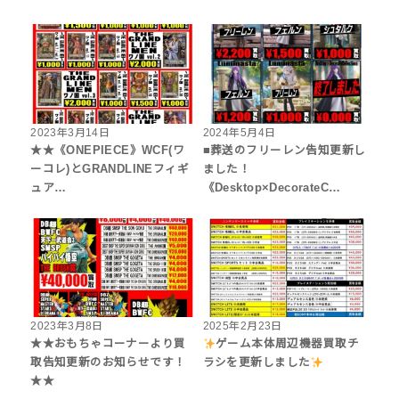
2023年3月14日
2024年5月4日
★★《ONEPIECE》WCF(ワ
■葬送のフリーレン告知更新し
ーコレ)とGRANDLINEフィギ
ました！
ュア…
《Desktop×DecorateC…
2023年3月8日
2025年2月23日
★★おもちゃコーナーより買
ゲーム本体周辺機器買取チ
取告知更新のお知らせです！
ラシを更新しました
★★