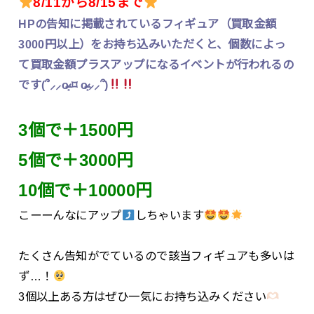
8/11から8/15まで
HPの告知に掲載されているフィギュア（買取金額
3000円以上）をお持ち込みいただくと、個数によっ
て買取金額プラスアップになるイベントが行われるの
です(՞⸝⸝o̴̶̷̥ ⌑ o̴̶̷̥⸝⸝՞)
3個で＋1500円
5個で＋3000円
10個で＋10000円
こーーんなにアップ
しちゃいます
たくさん告知がでているので該当フィギュアも多いは
ず…！
3個以上ある方はぜひ一気にお持ち込みください