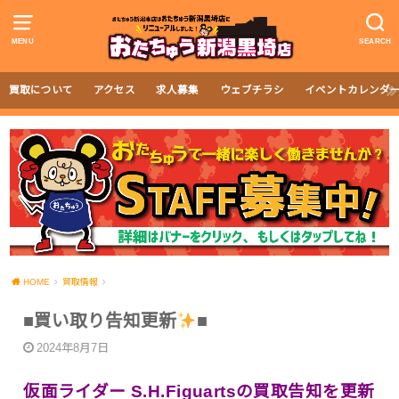
MENU
SEARCH
買取について
アクセス
求人募集
ウェブチラシ
イベントカレンダ
HOME
買取情報
■買い取り告知更新
■
2024年8月7日
仮面ライダー S.H.Figuartsの買取告知を更新