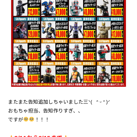
またまた告知追加しちゃいました三ᐠ( ᐢ ᵕ ᐢ )ᐟ
おもちゃ担当、告知作りすぎ、、
ですが
！！！