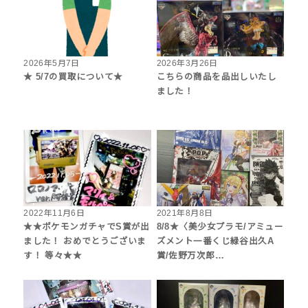
2026年5月7日
2026年3月26日
★ 5/7の買取について★
こちらの商品を品出しいたし
ました！
2022年11月6日
2021年8月8日
★★ポケモンガチャでS賞が出
8/8★〈美少女プラモ/アミュー
ました！ おめでとうございま
ズメント一番くじ緑谷出久A
す！ 等々★★
賞/佐野万次郎…