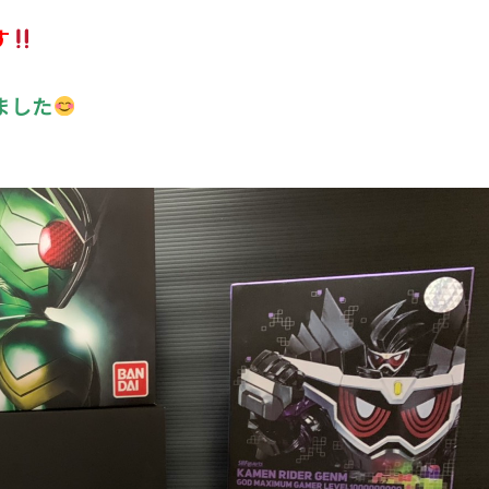
す
ました