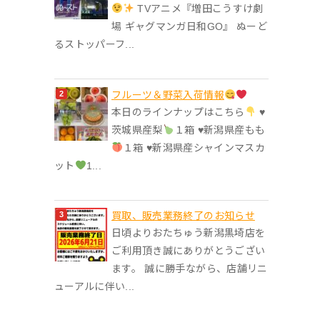
TVアニメ『増田こうすけ劇
場 ギャグマンガ日和GO』 ぬーど
るストッパーフ...
フルーツ＆野菜入荷情報
本日のラインナップはこちら
♥︎
茨城県産梨
１箱 ♥︎新潟県産もも
１箱 ♥︎新潟県産シャインマスカ
ット
1...
買取、販売業務終了のお知らせ
日頃よりおたちゅう新潟黒埼店を
ご利用頂き誠にありがとうござい
ます。 誠に勝手ながら、店舗リニ
ューアルに伴い...