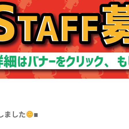
しました
■