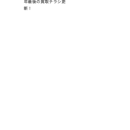
年最後の買取チラシ更
新！