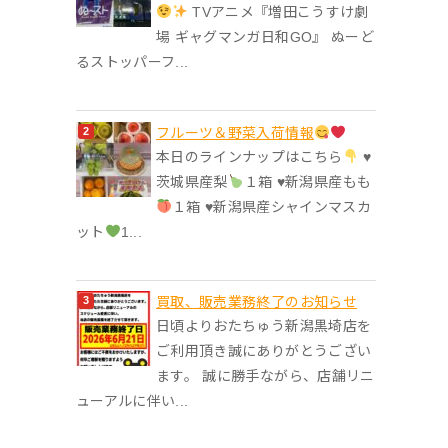
TVアニメ『増田こうすけ劇
場 ギャグマンガ日和GO』 ぬーど
るストッパーフ...
フルーツ＆野菜入荷情報
本日のラインナップはこちら
♥︎
茨城県産梨
１箱 ♥︎新潟県産もも
１箱 ♥︎新潟県産シャインマスカ
ット
1...
買取、販売業務終了のお知らせ
日頃よりおたちゅう新潟黒埼店を
ご利用頂き誠にありがとうござい
ます。 誠に勝手ながら、店舗リニ
ューアルに伴い...