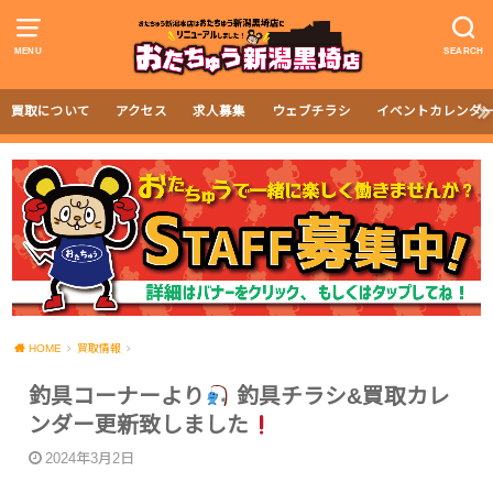
MENU
SEARCH
買取について
アクセス
求人募集
ウェブチラシ
イベントカレンダ
HOME
買取情報
釣具コーナーより‪
‬ 釣具チラシ&買取カレ
ンダー更新致しました
2024年3月2日