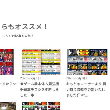
ちらもオススメ！
2023年9月1日
2023年6月3日
ードからシ
◆ゲーム機本体＆周辺機
おもちゃコーナーより 買
器買取チラシを更新しま
い取り告知を更新いたし
した！◆
ました(՞˶ᵒ̴̶̷᷄꒳…