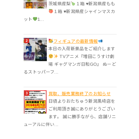
茨城県産梨
１箱 ♥︎新潟県産もも
１箱 ♥︎新潟県産シャインマスカ
ット
1...
フィギュアの最新情報
本日の入荷新景品をご紹介します
TVアニメ『増田こうすけ劇
場 ギャグマンガ日和GO』 ぬーど
るストッパーフ...
買取、販売業務終了のお知らせ
日頃よりおたちゅう新潟黒埼店を
ご利用頂き誠にありがとうござい
ます。 誠に勝手ながら、店舗リニ
ューアルに伴い...