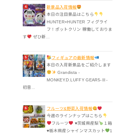
‎新景品入荷情報
本日の注目景品はこちら
HUNTER×HUNTER フィグライ
フ！ポットクリン 稼働しておりま
す
ぜひ新...
フィギュアの最新情報
本日の入荷新景品をご紹介します
Grandista -
MONKEY.D.LUFFY GEAR5-Ⅲ-
初音...
フルーツ&野菜入荷情報
今週のラインナップはこちら
フルーツ
♥︎茨城県産梨
１箱
♥︎栃木県産シャインマスカット
1