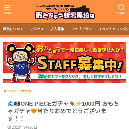
MENU
SEARCH
買取について
アクセス
求人募集
ウェブチラシ
イベントカレンダ
HOME
買取情報
ONE PIECEガチャ
1000円 おもち
ゃガチャ
当たりおめでとうございま
す！！
2023年9月20日