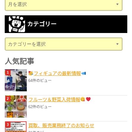
ア
ー
カ
カテゴリー
イ
ブ
カ
テ
ゴ
人気記事
リ
フィギュアの最新情報
ー
64件のビュー
フルーツ＆野菜入荷情報
62件のビュー
買取、販売業務終了のお知らせ