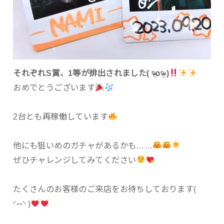
それぞれS賞、1等が排出されました( ᵒ̴̶̷̤໐ᵒ̴̶̷̤ )
おめでとうございます
2台とも再稼働しています
他にも狙いめのガチャがあるかも……
ぜひチャレンジしてみてください
たくさんのお客様のご来店をお待ちしております(
◜𖥦◝ )