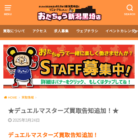
MENU
SEARCH
買取について
アクセス
求人募集
ウェブチラシ
イベントカレンダ
HOME
買取情報
★デュエルマスターズ買取告知追加！★
2025年3月24日
デュエルマスターズ買取告知追加！