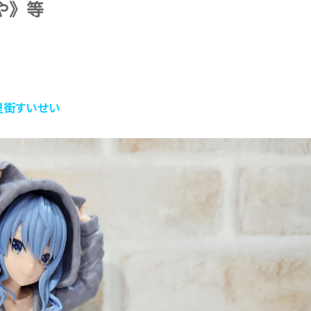
ぐや》等
me 星街すいせい