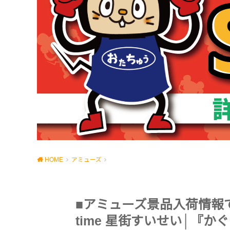
HOME
アミューズ
■アミューズ景品入荷情報です！《
time 星街すいせい│『