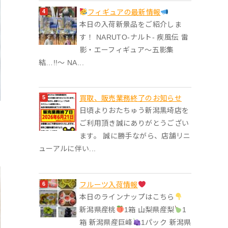
フィギュアの最新情報
本日の入荷新景品をご紹介しま
す！ NARUTO-ナルト- 疾風伝 雷
影・エーフィギュア～五影集
結…!!～ NA...
買取、販売業務終了のお知らせ
日頃よりおたちゅう新潟黒埼店を
ご利用頂き誠にありがとうござい
ます。 誠に勝手ながら、店舗リニ
ューアルに伴い...
フルーツ入荷情報
本日のラインナップはこちら
新潟県産桃
1箱 山梨県産梨
1
箱 新潟県産巨峰
1パック 新潟県