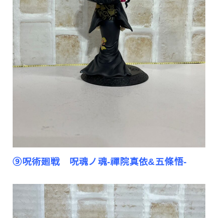
⑨呪術廻戦 呪魂ノ魂-禪院真依&五條悟-