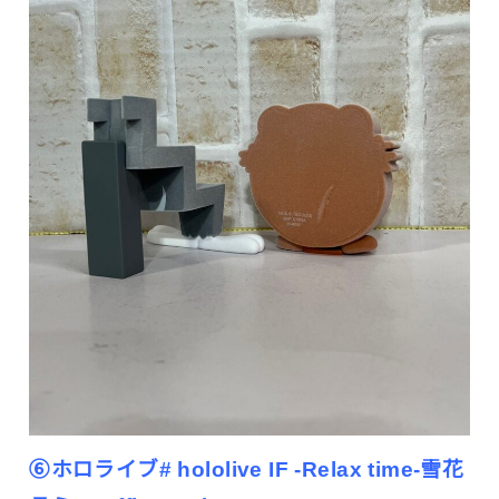
⑥ホロライブ# hololive IF -Relax time-雪花