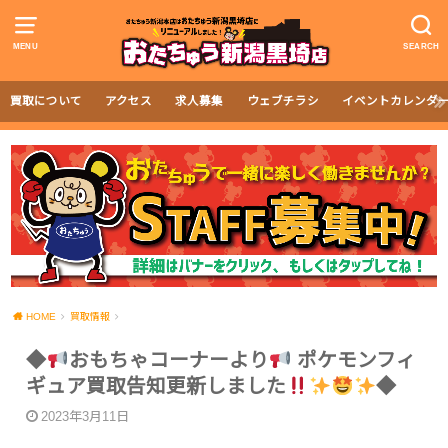
MENU
SEARCH
買取について
アクセス
求人募集
ウェブチラシ
イベントカレンダ
HOME
買取情報
◆
おもちゃコーナーより
ポケモンフィ
ギュア買取告知更新しました
◆
2023年3月11日