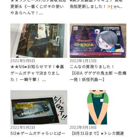
★★ワンピースP.O.P買取告知
■美少女製品フィギュア 買取
更新＆《一番くじガキの使い
告知更新しました！
( ᵒ̴̶̷̤◦ᵒ̴̶…
やあらへんで！…
2021年5月6日
2022年1月13日
★★5/6■お知らせです！◆裏
こんなの買取りました！
ゲームガチャで決まりまし
【GBA ゲゲゲの鬼太郎 ～危機
た！ 一瞬千撃！ …
一発！妖怪列島～】
2021年5月2日
2022年8月19日
5/2★ゲームガチャらいとばー
【8月31日まで】■トレカ関連