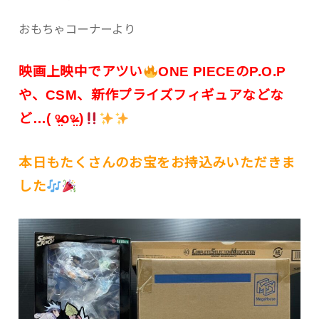
おもちゃコーナーより
映画上映中でアツい
ONE PIECEのP.O.P
や、CSM、新作プライズフィギュアなどな
ど…( ᵒ̴̶̷̤໐ᵒ̴̶̷̤ )
本日もたくさんのお宝をお持込みいただきま
した