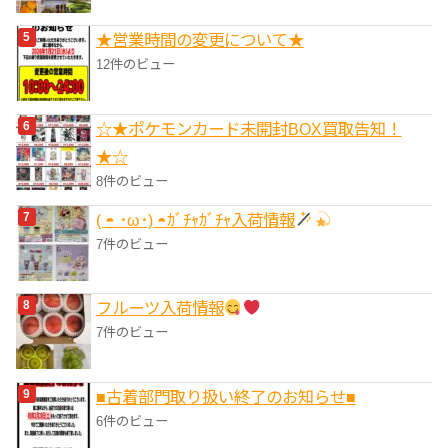
★営業時間の変更について★
12件のビュー
☆★ポケモンカード未開封BOX買取告知！
★☆
8件のビュー
( ◓ ･ω･) ◓ｶﾞﾁｬｶﾞﾁｬ入荷情報
7件のビュー
フルーツ入荷情報
7件のビュー
■‎古着部門取り扱い終了のお知らせ■
6件のビュー