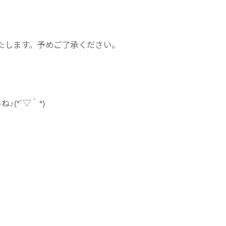
。
たします。予めご了承ください。
(*´▽｀*)