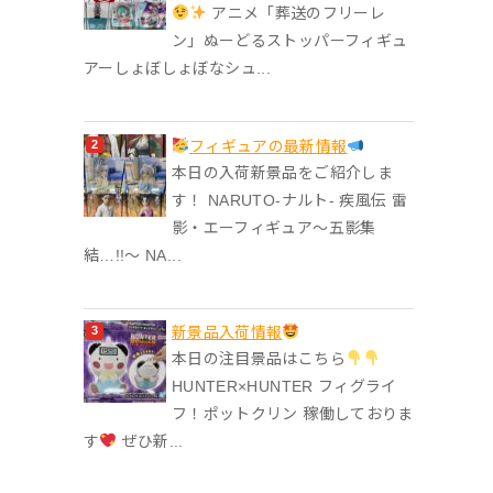
アニメ「葬送のフリーレ
ン」ぬーどるストッパーフィギュ
アーしょぼしょぼなシュ...
フィギュアの最新情報
本日の入荷新景品をご紹介しま
す！ NARUTO-ナルト- 疾風伝 雷
影・エーフィギュア～五影集
結…!!～ NA...
‎新景品入荷情報
本日の注目景品はこちら
HUNTER×HUNTER フィグライ
フ！ポットクリン 稼働しておりま
す
ぜひ新...