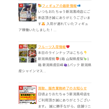
フィギュアの最新情報
いつもおたちゅう新潟黒埼店にご
来店頂き誠にありがとうございま
す
入荷が遅れていたフィギュ
ア稼働いたしました！...
フルーツ入荷情報
本日のラインナップはこちら
新潟県産桃
1箱 山梨県産梨
1
箱 新潟県産巨峰
1パック 新潟県
産シャインマス...
買取、販売業務終了のお知らせ
日頃よりおたちゅう新潟黒埼店を
ご利用頂き誠にありがとうござい
ます。 誠に勝手ながら、店舗リニ