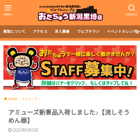
MENU
SEARCH
買取について
アクセス
求人募集
ウェブチラシ
イベントカレンダ
HOME
アミューズ
アミューズ新景品入荷しました♪【流しそう
めん器】
2022年6月3日