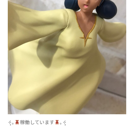
✧̣̥̇｡
稼働しています
｡✧̣̥̇