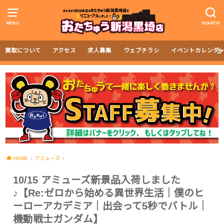
MENU
SEARCH
買取について
アクセス
求人募集
ウェブチラシ
イベントカレンダ
HOME
アミューズ
10/15 アミューズ新景品入荷しました
♪【Re:ゼロから始める異世界生活｜僕のヒ
ーローアカデミア｜出会って5秒でバトル｜
機動戦士ガンダム】