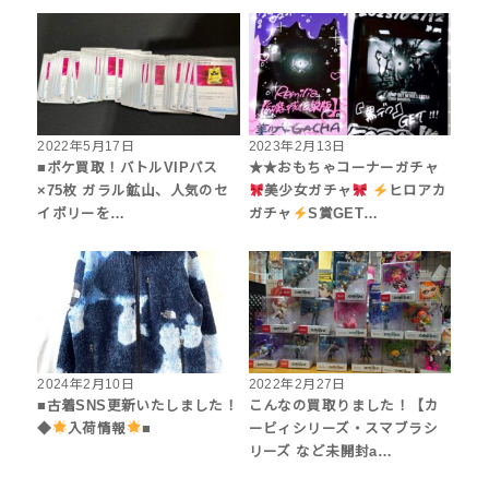
2022年5月17日
2023年2月13日
■ポケ買取！バトルVIPパス
★★おもちゃコーナーガチャ
×75枚 ガラル鉱山、人気のセ
美少女ガチャ
ヒロアカ
イボリーを…
ガチャ
S賞GET…
2024年2月10日
2022年2月27日
■古着SNS更新いたしました！
こんなの買取りました！【カ
◆
入荷情報
■
ービィシリーズ・スマブラシ
リーズ など未開封a…