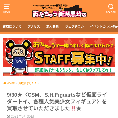
MENU
SEARCH
買取について
アクセス
求人募集
ウェブチラシ
イベントカレンダ
HOME
買取りました！
9/30★〈CSM、S.H.Figuartsなど仮面ライ
ダートイ、各種人気美少女フィギュア〉を
買取させていただきました
★
2021年9月30日