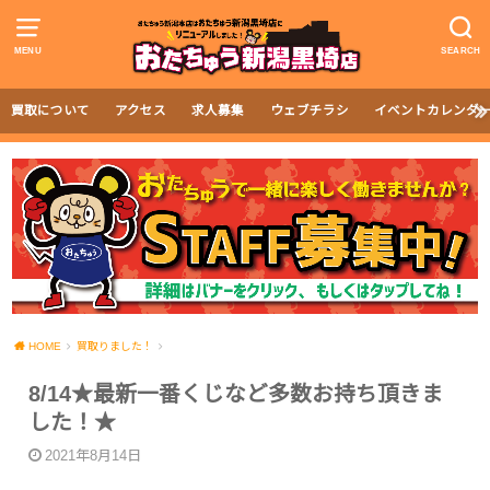
MENU
SEARCH
買取について
アクセス
求人募集
ウェブチラシ
イベントカレンダ
HOME
買取りました！
8/14★最新一番くじなど多数お持ち頂きま
した！★
2021年8月14日