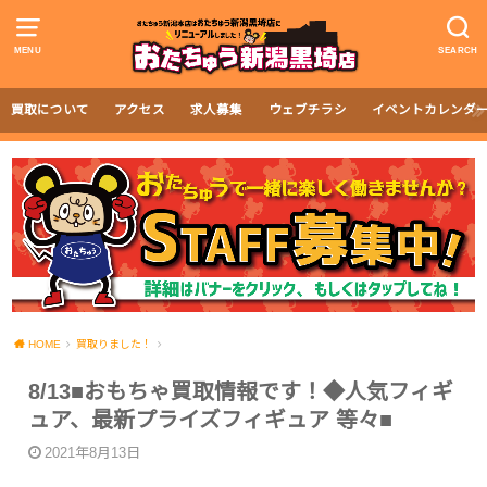
MENU
SEARCH
買取について
アクセス
求人募集
ウェブチラシ
イベントカレンダ
HOME
買取りました！
8/13■おもちゃ買取情報です！◆人気フィギ
ュア、最新プライズフィギュア 等々■
2021年8月13日