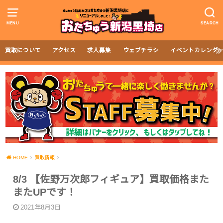
MENU
SEARCH
買取について
アクセス
求人募集
ウェブチラシ
イベントカレンダ
HOME
買取情報
8/3 【佐野万次郎フィギュア】買取価格また
またUPです！
2021年8月3日