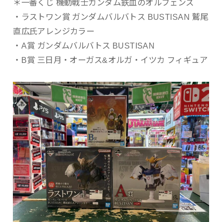
＊一番くじ 機動戦士ガンダム鉄血のオルフェンズ
・ラストワン賞 ガンダムバルバトス BUSTISAN 鷲尾
直広氏アレンジカラー
・A賞 ガンダムバルバトス BUSTISAN
・B賞 三日月・オーガス&オルガ・イツカ フィギュア