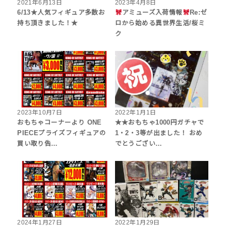
2021年6月13日
2023年4月8日
6/13★人気フィギュア多数お
アミューズ入荷情報
Re:ゼ
持ち頂きました！★
ロから始める異世界生活/桜ミ
ク
2023年10月7日
2022年1月1日
おもちゃコーナーより ONE
★★おもちゃ1000円ガチャで
PIECEプライズフィギュアの
1・2・3等が出ました！ おめ
買い取り告…
でとうござい…
2024年1月27日
2022年1月29日