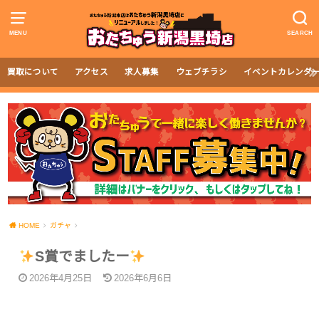
MENU
SEARCH
買取について
アクセス
求人募集
ウェブチラシ
イベントカレンダ
HOME
ガチャ
S賞でましたー
2026年4月25日
2026年6月6日