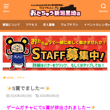
MENU
SEARCH
買取について
アクセス
求人募集
ウェブチラシ
イベントカレンダ
HOME
ガチャ
S賞でましたー
2026年4月19日
2026年6月6日
ゲームガチャにてS賞が排出されましたー