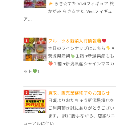
らき☆すた Vivitフィギュア 柊
かがみ らき☆すた Vivitフィギュ
ア...
フルーツ＆野菜入荷情報
本日のラインナップはこちら
♥︎
茨城県産梨
１箱 ♥︎新潟県産もも
１箱 ♥︎新潟県産シャインマスカ
ット
1...
買取、販売業務終了のお知らせ
日頃よりおたちゅう新潟黒埼店を
ご利用頂き誠にありがとうござい
ます。 誠に勝手ながら、店舗リニ
ューアルに伴い...