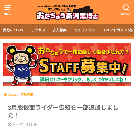
MENU
SEARCH
買取について
アクセス
求人募集
ウェブチラシ
イベントカレンダ
HOME
買取情報
3月版仮面ライダー告知を一部追加しまし
た！
2026年3月10日