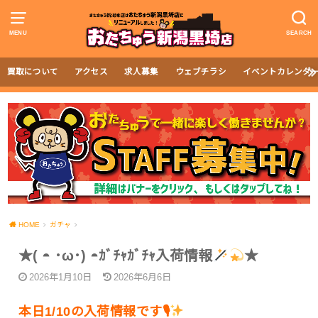
MENU
SEARCH
買取について
アクセス
求人募集
ウェブチラシ
イベントカレンダ
HOME
ガチャ
★( ◓ ･ω･) ◓ｶﾞﾁｬｶﾞﾁｬ入荷情報
★
2026年1月10日
2026年6月6日
本日1/10の入荷情報です🎙