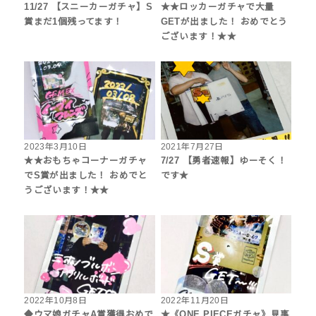
11/27 【スニーカーガチャ】S
★★ロッカーガチャで大量
賞まだ1個残ってます！
GETが出ました！ おめでとう
ございます！★★
2023年3月10日
2021年7月27日
★★おもちゃコーナーガチャ
7/27 【勇者速報】ゆーそく！
でS賞が出ました！ おめでと
です★
うございます！★★
2022年10月8日
2022年11月20日
◆ウマ娘ガチャA賞獲得おめで
★《ONE PIECEガチャ》見事