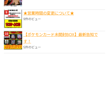
★営業時間の変更について★
9件のビュー
【ポケモンカード未開封BOX】最新告知で
す！
5件のビュー