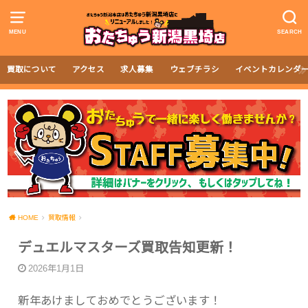
MENU
SEARCH
買取について
アクセス
求人募集
ウェブチラシ
イベントカレンダ
HOME
買取情報
デュエルマスターズ買取告知更新！
2026年1月1日
新年あけましておめでとうございます！