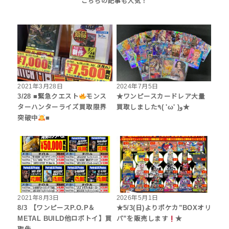
2021年3月28日
2024年7月5日
3/28 ■緊急クエスト
モンス
★ワンピースカードレア大量
ターハンターライズ買取限界
買取しました٩( 'ω' )و★
突破中
■
2021年8月3日
2026年5月1日
8/3 【ワンピースP.O.P＆
★5/3(日)よりポケカ”BOXオリ
METAL BUILD他ロボトイ】買
パ”を販売します
★