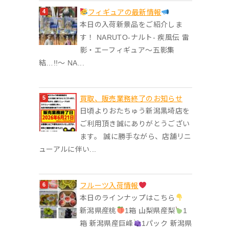
フィギュアの最新情報
本日の入荷新景品をご紹介しま
す！ NARUTO-ナルト- 疾風伝 雷
影・エーフィギュア～五影集
結…!!～ NA...
買取、販売業務終了のお知らせ
日頃よりおたちゅう新潟黒埼店を
ご利用頂き誠にありがとうござい
ます。 誠に勝手ながら、店舗リニ
ューアルに伴い...
フルーツ入荷情報
本日のラインナップはこちら
新潟県産桃
1箱 山梨県産梨
1
箱 新潟県産巨峰
1パック 新潟県