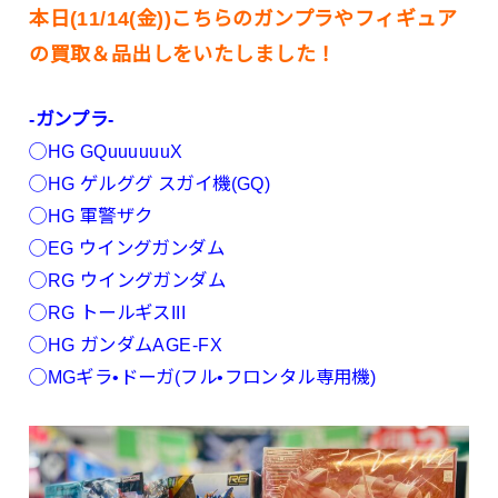
本日(11/14(金))こちらのガンプラやフィギュア
の買取＆品出しをいたしました！
-ガンプラ-
◯HG GQuuuuuuX
◯HG ゲルググ スガイ機(GQ)
◯HG 軍警ザク
◯EG ウイングガンダム
◯RG ウイングガンダム
◯RG トールギスIII
◯HG ガンダムAGE-FX
◯MGギラ•ドーガ(フル•フロンタル専用機)