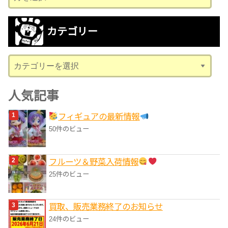
ー
カ
カテゴリー
イ
ブ
カ
テ
ゴ
人気記事
リ
フィギュアの最新情報
ー
50件のビュー
フルーツ＆野菜入荷情報
25件のビュー
買取、販売業務終了のお知らせ
24件のビュー