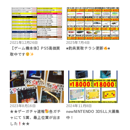
2021年12月26日
2025年7月4日
【ゲーム機本体】PS5高価買
■‎釣具買取チラシ更新
■
取中です
2023年8月16日
2024年11月8日
★★ゲーガチャ速報
各ガチ
‎newNINTENDO 3DSLL大募集
ャにて S賞、最上位賞が出ま
中！
した
★★