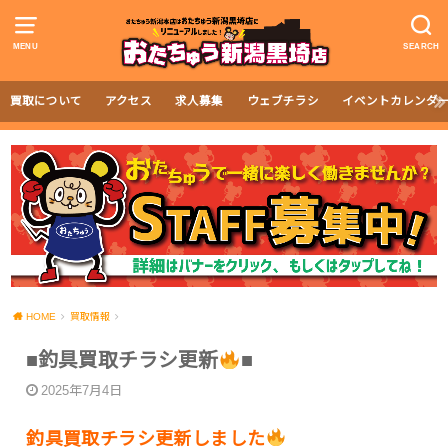
MENU
SEARCH
買取について
アクセス
求人募集
ウェブチラシ
イベントカレンダ
HOME
買取情報
■‎釣具買取チラシ更新
■
2025年7月4日
釣具買取チラシ更新しました