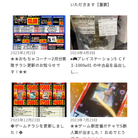
いただきます【重要】
2023年2月2日
2024年4月9日
★★おもちゃコーナー2月分買
■
プレイステーション5 ＣＦ
取チラシ更新のお知らせで
Ｉ-1000a01 の中古品を品出し
す！★★
し…
2023年12月22日
2023年7月23日
◆ゲームチラシを更新しまし
★★ゲーム新定番ガチャでS鉄
た！◆
人賞が出ました！ おめでとう